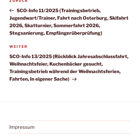
Vorheriger
ZURÜCK
Beitrag
SCO-Info 11/2025 (Trainingsbetrieb,
Jugendwart/Trainer, Fahrt nach Osterburg, Skifahrt
2026, Skatturnier, Sommerfahrt 2026,
Stegsanierung, Empfängerüberprüfung)
Nächster
WEITER
Beitrag
SCO-Info 13/2025 (Rückblick Jahresabschlussfahrt,
Weihnachtsfeier, Kuchenbäcker gesucht,
Trainingsbetrieb während der Weihnachtsferien,
Fahrten, In eigener Sache)
Impressum