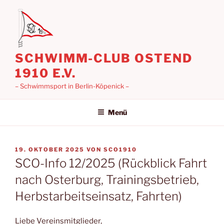
Zum
Inhalt
springen
SCHWIMM-CLUB OSTEND
1910 E.V.
– Schwimmsport in Berlin-Köpenick –
Menü
VERÖFFENTLICHT
19. OKTOBER 2025
VON
SCO1910
AM
SCO-Info 12/2025 (Rückblick Fahrt
nach Osterburg, Trainingsbetrieb,
Herbstarbeitseinsatz, Fahrten)
Liebe Vereinsmitglieder,