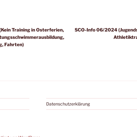
igation
ein Training in Osterferien,
SCO-Info 06/2024 (Jugends
ttungsschwimmerausbildung,
Athletiktr
, Fahrten)
Datenschutzerklärung