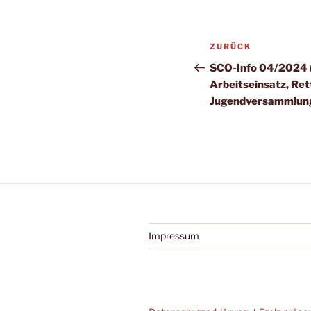
Beitragsnav
Vorheriger
ZURÜCK
Beitrag
SCO-Info 04/2024 (K
Arbeitseinsatz, Re
Jugendversammlung
Impressum