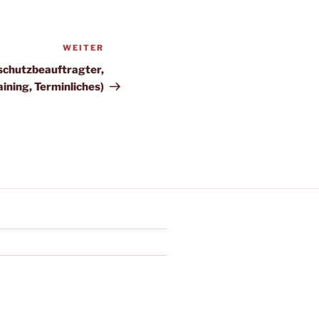
WEITER
Nächster
Beitrag
chutzbeauftragter,
aining, Terminliches)