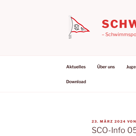
Zum
Inhalt
springen
SCHW
– Schwimmsport
Aktuelles
Über uns
Juge
Download
VERÖFFENTLICHT
23. MÄRZ 2024
VO
AM
SCO-Info 05