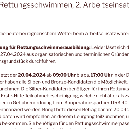
Rettungsschwimmen, 2. Arbeitseinsatz
, die heute bei regnerischem Wetter beim Arbeitseinsatz waren
ldung für Rettungsschwimmerausbildung:
Leider lässt sich
m 27.04.2024 aus organisatorischen und terminlichen Gründe
insgrundstück durchführen.
jetzt der
20.04.2024
ab
09:00 Uhr
bis ca.
17:00 Uhr
in der 
ier haben alle Silber- und Bronze-Kandidaten die Möglichkeit,
lzunehmen. Die Silber-Kandidaten benötigen für ihren Rettu
Erste-Hilfe Teilnahmebescheinigung, welche nicht älter als zw
 neuen Gebührenordnung beim Kooperationspartner-DRK 40 E
finanziert werden. Bringt bitte diesen Betrag bar am 20.04.
didaten wird empfohlen, an diesem Lehrgang teilzunehmen,
 zu bekommen. Sie benötigen für den Rettungsschwimmerpass 