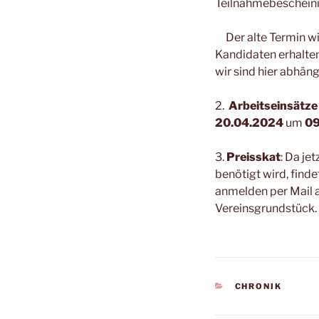
Teilnahmebescheinig
Der alte Termin wi
Kandidaten erhalte
wir sind hier abhän
2.
Arbeitseinsätze
20.04.2024
um
09
3.
Preisskat
: Da je
benötigt wird, find
anmelden per Mail 
Vereinsgrundstück.
KATEGORIEN
CHRONIK