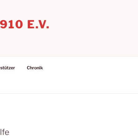
10 E.V.
stützer
Chronik
lfe