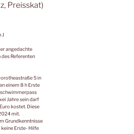
, Preisskat)
 J
 der angedachte
n des Referenten
Dorotheastraße 5 in
 an einem 8 h Erste
ngsschwimmerpass
ei Jahre sein darf
uro kostet. Diese
2024 mit.
 um Grundkenntnisse
keine Erste- Hilfe