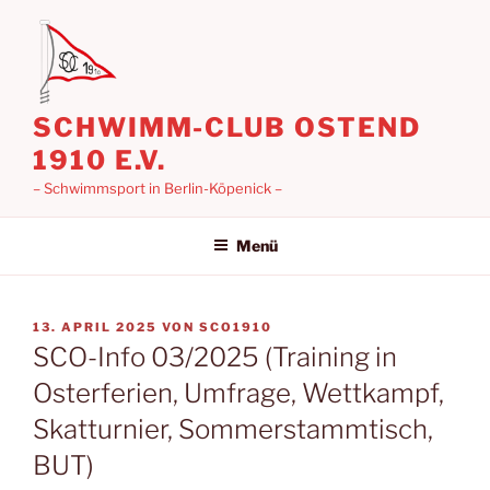
Zum
Inhalt
springen
SCHWIMM-CLUB OSTEND
1910 E.V.
– Schwimmsport in Berlin-Köpenick –
Menü
VERÖFFENTLICHT
13. APRIL 2025
VON
SCO1910
AM
SCO-Info 03/2025 (Training in
Osterferien, Umfrage, Wettkampf,
Skatturnier, Sommerstammtisch,
BUT)