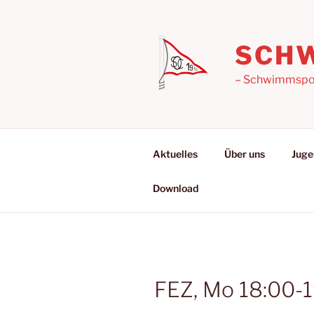
Zum
Inhalt
springen
SCHW
– Schwimmsport
Aktuelles
Über uns
Juge
Download
FEZ, Mo 18:00-1