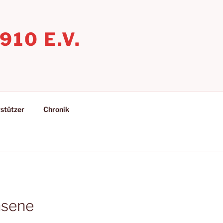
10 E.V.
stützer
Chronik
hsene