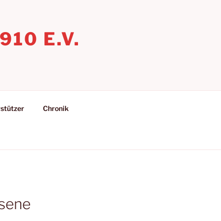
10 E.V.
stützer
Chronik
hsene