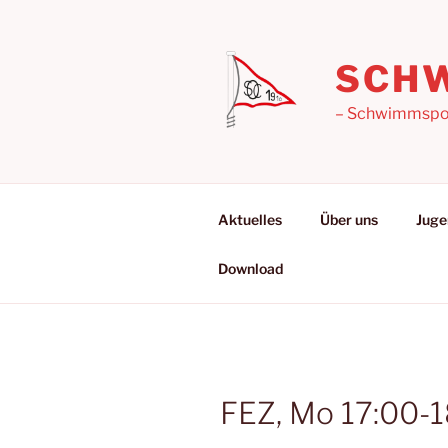
Zum
Inhalt
springen
SCHW
– Schwimmsport
Aktuelles
Über uns
Juge
Download
FEZ, Mo 17:00-1