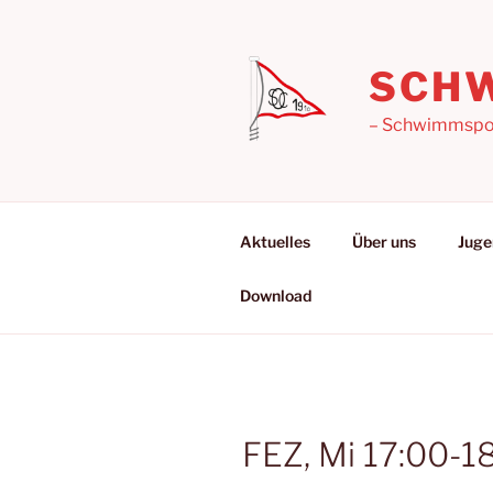
Zum
Inhalt
springen
SCHW
– Schwimmsport
Aktuelles
Über uns
Juge
Download
FEZ, Mi 17:00-1