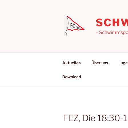
Zum
Inhalt
springen
SCHW
– Schwimmsport
Aktuelles
Über uns
Juge
Download
FEZ, Die 18:30-1