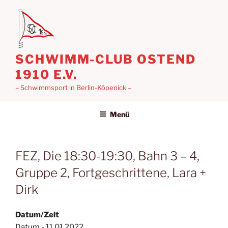
Zum
Inhalt
springen
SCHWIMM-CLUB OSTEND
1910 E.V.
– Schwimmsport in Berlin-Köpenick –
Menü
FEZ, Die 18:30-19:30, Bahn 3 – 4,
Gruppe 2, Fortgeschrittene, Lara +
Dirk
Datum/Zeit
Datum - 11.01.2022