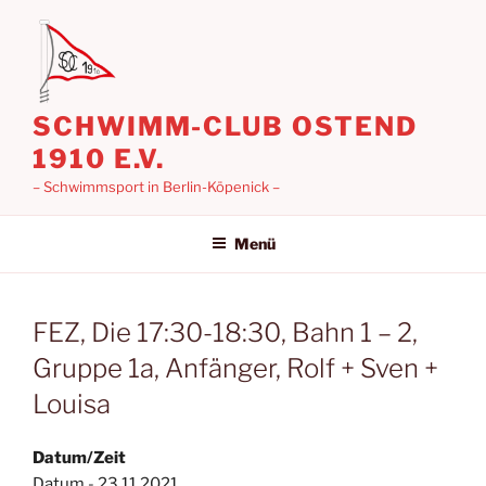
Zum
Inhalt
springen
SCHWIMM-CLUB OSTEND
1910 E.V.
– Schwimmsport in Berlin-Köpenick –
Menü
FEZ, Die 17:30-18:30, Bahn 1 – 2,
Gruppe 1a, Anfänger, Rolf + Sven +
Louisa
Datum/Zeit
Datum - 23.11.2021