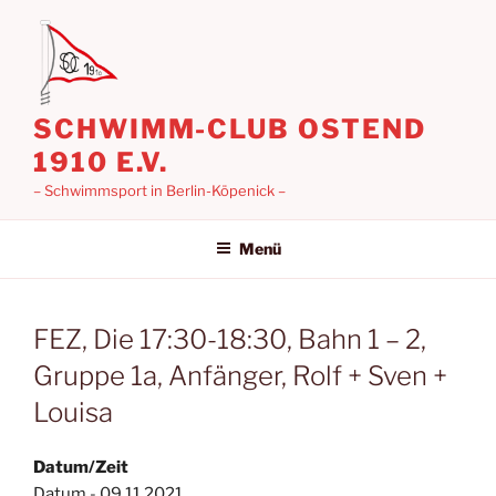
Zum
Inhalt
springen
SCHWIMM-CLUB OSTEND
1910 E.V.
– Schwimmsport in Berlin-Köpenick –
Menü
FEZ, Die 17:30-18:30, Bahn 1 – 2,
Gruppe 1a, Anfänger, Rolf + Sven +
Louisa
Datum/Zeit
Datum - 09.11.2021