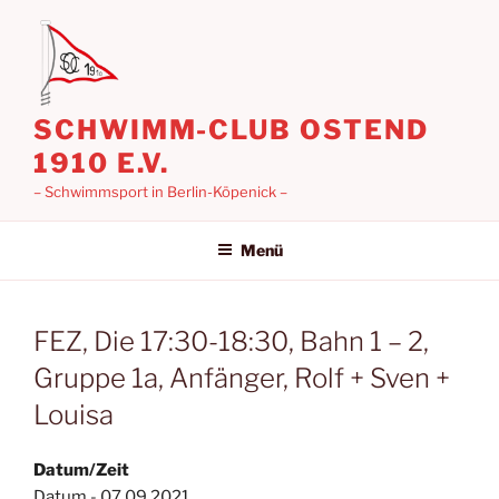
Zum
Inhalt
springen
SCHWIMM-CLUB OSTEND
1910 E.V.
– Schwimmsport in Berlin-Köpenick –
Menü
FEZ, Die 17:30-18:30, Bahn 1 – 2,
Gruppe 1a, Anfänger, Rolf + Sven +
Louisa
Datum/Zeit
Datum - 07.09.2021