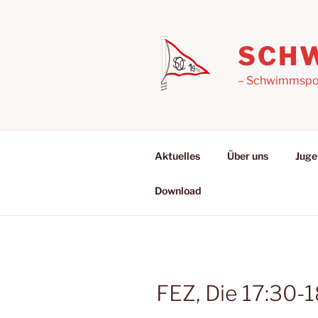
Zum
Inhalt
springen
SCHW
– Schwimmsport
Aktuelles
Über uns
Juge
Download
FEZ, Die 17:30-