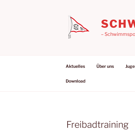
Zum
Inhalt
springen
SCHW
– Schwimmsport
Aktuelles
Über uns
Juge
Download
Freibadtraining