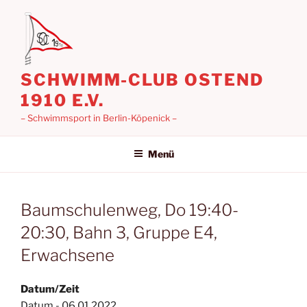
Zum
Inhalt
springen
SCHWIMM-CLUB OSTEND
1910 E.V.
– Schwimmsport in Berlin-Köpenick –
Menü
Baumschulenweg, Do 19:40-
20:30, Bahn 3, Gruppe E4,
Erwachsene
Datum/Zeit
Datum - 06.01.2022