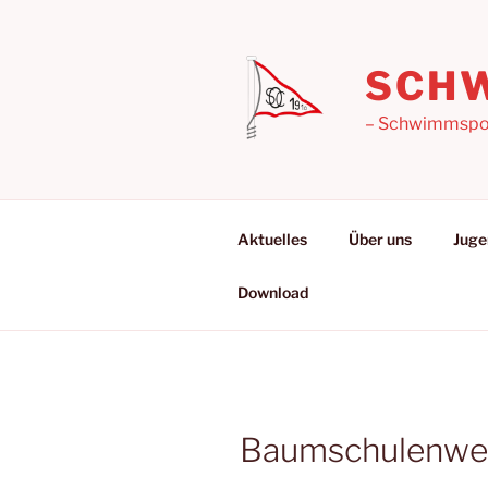
Zum
Inhalt
springen
SCHW
– Schwimmsport
Aktuelles
Über uns
Juge
Download
Baumschulenweg,