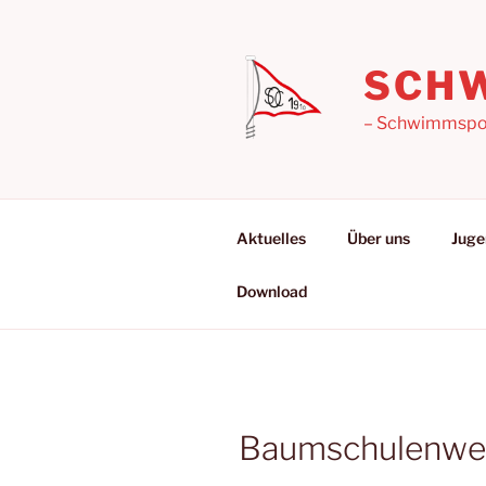
Zum
Inhalt
springen
SCHW
– Schwimmsport
Aktuelles
Über uns
Juge
Download
Baumschulenweg,