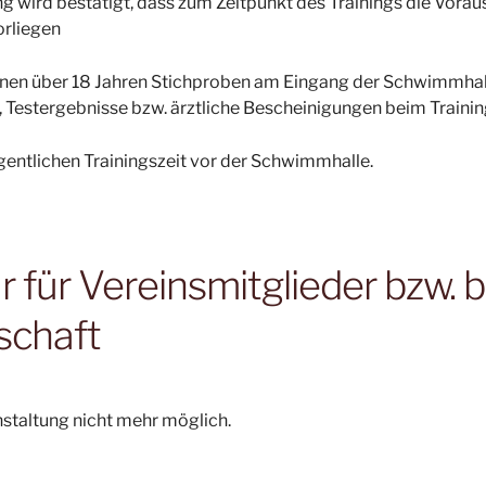
g wird bestätigt, dass zum Zeitpunkt des Trainings die Vor
orliegen
onen über 18 Jahren Stichproben am Eingang der Schwimmhalle
 Testergebnisse bzw. ärztliche Bescheinigungen beim Trainin
igentlichen Trainingszeit vor der Schwimmhalle.
für Vereinsmitglieder bzw. b
schaft
nstaltung nicht mehr möglich.