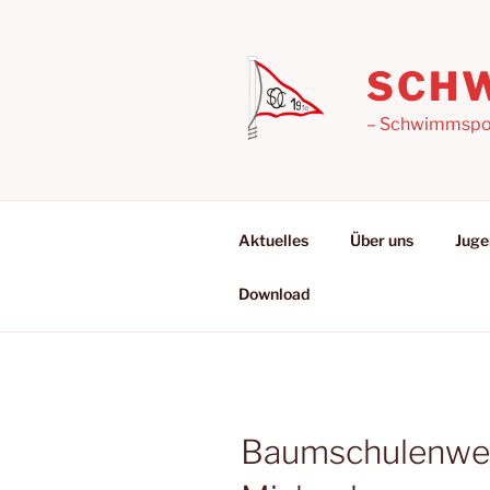
Zum
Inhalt
springen
SCHW
– Schwimmsport
Aktuelles
Über uns
Juge
Download
Baumschulenweg,