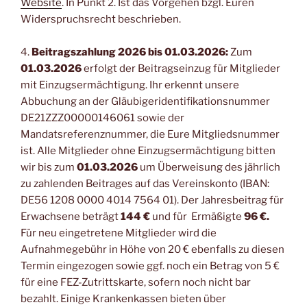
Website
. In Punkt 2. Ist das Vorgehen bzgl. Euren
Widerspruchsrecht beschrieben.
4.
Beitragszahlung 2026 bis 01.03.2026:
Zum
01.03.2026
erfolgt der Beitragseinzug für Mitglieder
mit Einzugsermächtigung. Ihr erkennt unsere
Abbuchung an der Gläubigeridentifikationsnummer
DE21ZZZ00000146061 sowie der
Mandatsreferenznummer, die Eure Mitgliedsnummer
ist. Alle Mitglieder ohne Einzugsermächtigung bitten
wir bis zum
01.03.2026
um Überweisung des jährlich
zu zahlenden Beitrages auf das Vereinskonto (IBAN:
DE56 1208 0000 4014 7564 01). Der Jahresbeitrag für
Erwachsene beträgt
144 €
und für Ermäßigte
96 €.
Für neu eingetretene Mitglieder wird die
Aufnahmegebühr in Höhe von 20 € ebenfalls zu diesen
Termin eingezogen sowie ggf. noch ein Betrag von 5 €
für eine FEZ-Zutrittskarte, sofern noch nicht bar
bezahlt. Einige Krankenkassen bieten über