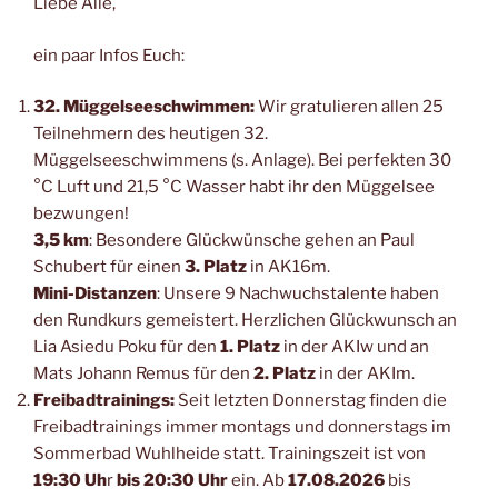
Liebe Alle,
ein paar Infos Euch:
32. Müggelseeschwimmen:
Wir gratulieren allen 25
Teilnehmern des heutigen 32.
Müggelseeschwimmens (s. Anlage). Bei perfekten 30
°C Luft und 21,5 °C Wasser habt ihr den Müggelsee
bezwungen!
3,5 km
: Besondere Glückwünsche gehen an Paul
Schubert für einen
3. Platz
in AK16m.
Mini-Distanzen
: Unsere 9 Nachwuchstalente haben
den Rundkurs gemeistert. Herzlichen Glückwunsch an
Lia Asiedu Poku für den
1. Platz
in der AKIw und an
Mats Johann Remus für den
2. Platz
in der AKIm.
Freibadtrainings:
Seit letzten Donnerstag finden die
Freibadtrainings immer montags und donnerstags im
Sommerbad Wuhlheide statt. Trainingszeit ist von
19:30 Uh
r
bis 20:30 Uhr
ein. Ab
17.08.2026
bis