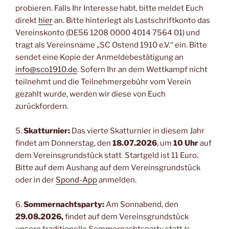
probieren. Falls Ihr Interesse habt, bitte meldet Euch
direkt
hier
an. Bitte hinterlegt als Lastschriftkonto das
Vereinskonto (DE56 1208 0000 4014 7564 01) und
tragt als Vereinsname „SC Ostend 1910 e.V.“ ein. Bitte
sendet eine Kopie der Anmeldebestätigung an
info@sco1910.de
. Sofern Ihr an dem Wettkampf nicht
teilnehmt und die Teilnehmergebühr vom Verein
gezahlt wurde, werden wir diese von Euch
zurückfordern.
5.
Skatturnier:
Das vierte Skatturnier in diesem Jahr
findet am Donnerstag, den
18.07.2026
, um
10 Uhr
auf
dem Vereinsgrundstück statt. Startgeld ist 11 Euro.
Bitte auf dem Aushang auf dem Vereinsgrundstück
oder in der
Spond-App
anmelden.
6.
Sommernachtsparty:
Am Sonnabend, den
29.08.2026,
findet auf dem Vereinsgrundstück
unsere traditionelle Sommernachtsparty statt (s.