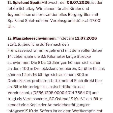
11.
Spiel und Spaß:
Mittwoch, der
08.07.2026,
ist der
letzte Schultag: Wir planen für alle Kinder und
Jugendlichen unser traditionelles Burgergrillen mit
Spaß und Spiel auf dem Vereinsgrundstück ab 17:00
Uhr.
12.
Müggelseeschwimmen:
findet am
12.07.2026
statt. Jugendliche dürfen nach den
Freiwasserschwimmregeln erst mit dem vollendeten
14. Lebensjahr die 3,5 Kilometer lange Strecke
schwimmen. Die 8 bis 13 Jährigen können sich daher
an dem 400 m Dreieckskurs probieren. Darüber hinaus
können 12 bis 16 Jährige sich an einem 800 m
Dreieckskurs probieren, bitte meldet Euch direkt
hier
an. Bitte hinterlegt als Lastschriftkonto das
Vereinskonto (DE56 1208 0000 4014 7564 01) und
tragt als Vereinsname „SC Ostend 1910 e.V.“ ein. Bitte
sendet eine Kopie der Anmeldebestätigung an
info@sco1910.de
. Sofern Ihr an dem Wettkampf nicht