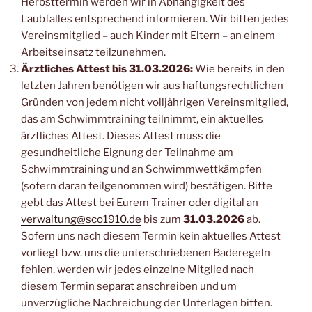
Herbsttermin werden wir in Abhängigkeit des
Laubfalles entsprechend informieren. Wir bitten jedes
Vereinsmitglied – auch Kinder mit Eltern – an einem
Arbeitseinsatz teilzunehmen.
Ärztliches Attest bis 31.03.2026:
Wie bereits in den
letzten Jahren benötigen wir aus haftungsrechtlichen
Gründen von jedem nicht volljährigen Vereinsmitglied,
das am Schwimmtraining teilnimmt, ein aktuelles
ärztliches Attest. Dieses Attest muss die
gesundheitliche Eignung der Teilnahme am
Schwimmtraining und an Schwimmwettkämpfen
(sofern daran teilgenommen wird) bestätigen. Bitte
gebt das Attest bei Eurem Trainer oder digital an
verwaltung@sco1910.de
bis zum
31.03.2026
ab.
Sofern uns nach diesem Termin kein aktuelles Attest
vorliegt bzw. uns die unterschriebenen Baderegeln
fehlen, werden wir jedes einzelne Mitglied nach
diesem Termin separat anschreiben und um
unverzügliche Nachreichung der Unterlagen bitten.