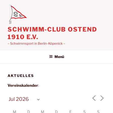
Zum
Inhalt
springen
SCHWIMM-CLUB OSTEND
1910 E.V.
– Schwimmsport in Berlin-Köpenick –
Menü
AKTUELLES
Vereinskalender
:
M
D
M
D
F
S
S