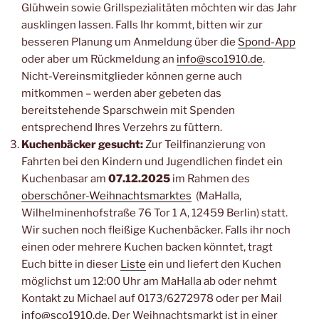
Glühwein sowie Grillspezialitäten möchten wir das Jahr
ausklingen lassen. Falls Ihr kommt, bitten wir zur
besseren Planung um Anmeldung über die
Spond-App
oder aber um Rückmeldung an
info@sco1910.de
.
Nicht-Vereinsmitglieder können gerne auch
mitkommen – werden aber gebeten das
bereitstehende Sparschwein mit Spenden
entsprechend Ihres Verzehrs zu füttern.
Kuchenbäcker gesucht:
Zur Teilfinanzierung von
Fahrten bei den Kindern und Jugendlichen findet ein
Kuchenbasar am
07.12.2025
im Rahmen des
oberschöner-Weihnachtsmarktes
(MaHalla,
Wilhelminenhofstraße 76 Tor 1 A, 12459 Berlin) statt.
Wir suchen noch fleißige Kuchenbäcker. Falls ihr noch
einen oder mehrere Kuchen backen könntet, tragt
Euch bitte in dieser
Liste
ein und liefert den Kuchen
möglichst um 12:00 Uhr am MaHalla ab oder nehmt
Kontakt zu Michael auf 0173/6272978 oder per Mail
info@sco1910.de
. Der Weihnachtsmarkt ist in einer