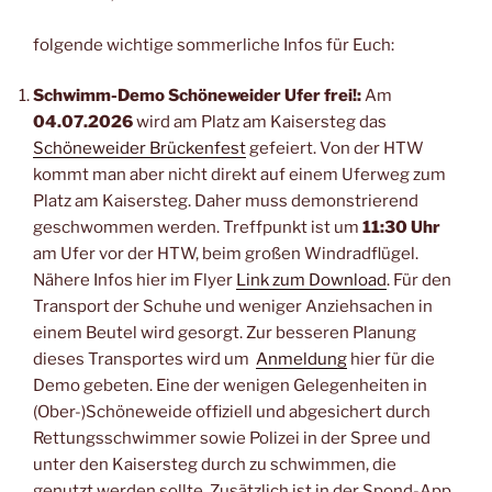
folgende wichtige sommerliche Infos für Euch:
Schwimm-Demo Schöneweider Ufer frei!:
Am
04.07.2026
wird am Platz am Kaisersteg das
Schöneweider Brückenfest
gefeiert. Von der HTW
kommt man aber nicht direkt auf einem Uferweg zum
Platz am Kaisersteg. Daher muss demonstrierend
geschwommen werden. Treffpunkt ist um
11:30 Uhr
am Ufer vor der HTW, beim großen Windradflügel.
Nähere Infos hier im Flyer
Link zum Download
. Für den
Transport der Schuhe und weniger Anziehsachen in
einem Beutel wird gesorgt. Zur besseren Planung
dieses Transportes wird um
Anmeldung
hier für die
Demo gebeten. Eine der wenigen Gelegenheiten in
(Ober-)Schöneweide offiziell und abgesichert durch
Rettungsschwimmer sowie Polizei in der Spree und
unter den Kaisersteg durch zu schwimmen, die
genutzt werden sollte. Zusätzlich ist in der Spond-App