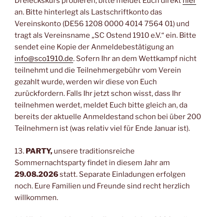
Dreieckskurs probieren, bitte meldet Euch direkt
hier
an. Bitte hinterlegt als Lastschriftkonto das
Vereinskonto (DE56 1208 0000 4014 7564 01) und
tragt als Vereinsname „SC Ostend 1910 e.V.“ ein. Bitte
sendet eine Kopie der Anmeldebestätigung an
info@sco1910.de
. Sofern Ihr an dem Wettkampf nicht
teilnehmt und die Teilnehmergebühr vom Verein
gezahlt wurde, werden wir diese von Euch
zurückfordern. Falls Ihr jetzt schon wisst, dass Ihr
teilnehmen werdet, meldet Euch bitte gleich an, da
bereits der aktuelle Anmeldestand schon bei über 200
Teilnehmern ist (was relativ viel für Ende Januar ist).
13.
PARTY,
unsere traditionsreiche
Sommernachtsparty findet in diesem Jahr am
29.08.2026
statt. Separate Einladungen erfolgen
noch. Eure Familien und Freunde sind recht herzlich
willkommen.