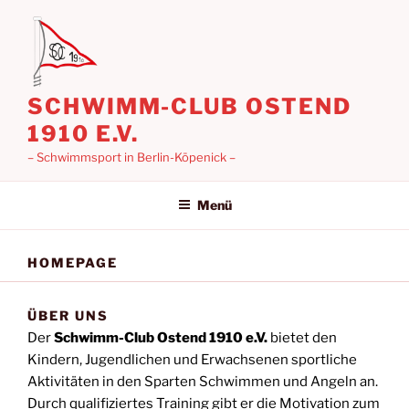
Zum
Inhalt
springen
SCHWIMM-CLUB OSTEND
1910 E.V.
– Schwimmsport in Berlin-Köpenick –
Menü
HOMEPAGE
ÜBER UNS
Der
Schwimm-Club Ostend 1910 e.V.
bietet den
Kindern, Jugendlichen und Erwachsenen sportliche
Aktivitäten in den Sparten Schwimmen und Angeln an.
Durch qualifiziertes Training gibt er die Motivation zum