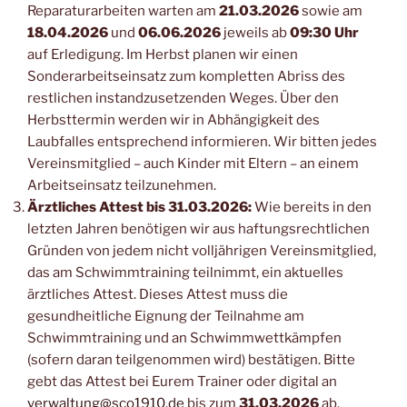
Reparaturarbeiten warten am
21.03.2026
sowie am
18.04.2026
und
06.06.2026
jeweils ab
09:30 Uhr
auf Erledigung. Im Herbst planen wir einen
Sonderarbeitseinsatz zum kompletten Abriss des
restlichen instandzusetzenden Weges. Über den
Herbsttermin werden wir in Abhängigkeit des
Laubfalles entsprechend informieren. Wir bitten jedes
Vereinsmitglied – auch Kinder mit Eltern – an einem
Arbeitseinsatz teilzunehmen.
Ärztliches Attest bis 31.03.2026:
Wie bereits in den
letzten Jahren benötigen wir aus haftungsrechtlichen
Gründen von jedem nicht volljährigen Vereinsmitglied,
das am Schwimmtraining teilnimmt, ein aktuelles
ärztliches Attest. Dieses Attest muss die
gesundheitliche Eignung der Teilnahme am
Schwimmtraining und an Schwimmwettkämpfen
(sofern daran teilgenommen wird) bestätigen. Bitte
gebt das Attest bei Eurem Trainer oder digital an
verwaltung@sco1910.de
bis zum
31.03.2026
ab.