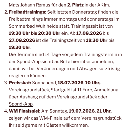
Mats Johann Remus für den
2. Platz
in der AKIm.
Freibadtrainings:
Seit letzten Donnerstag finden die
Freibadtrainings immer montags und donnerstags im
Sommerbad Wuhlheide statt. Trainingszeit ist von
19:30 Uh
r
bis 20:30 Uhr
ein. Ab
17.08.2026
bis
27.08.2026
ist die Trainingszeit von
18:30 Uhr
bis
19:30 Uhr
.
Die Termine sind 14 Tage vor jedem Trainingstermin in
der Spond-App sichtbar. Bitte hierrüber anmelden,
damit wir bei Veränderungen und Absagen kurzfristig
reagieren können.
Preisskat:
Sonnabend,
18.07.2026
,
10 Uhr,
Vereinsgrundstück, Startgeld ist 11 Euro, Anmeldung
über Aushang auf dem Vereinsgrundstück oder
Spond-App
.
WM Finalspiel:
Am Sonntag,
19.07.2026, 21 Uhr,
zeigen wir das WM-Finale auf dem Vereinsgrundstück.
Ihr seid gerne mit Gästen willkommen.