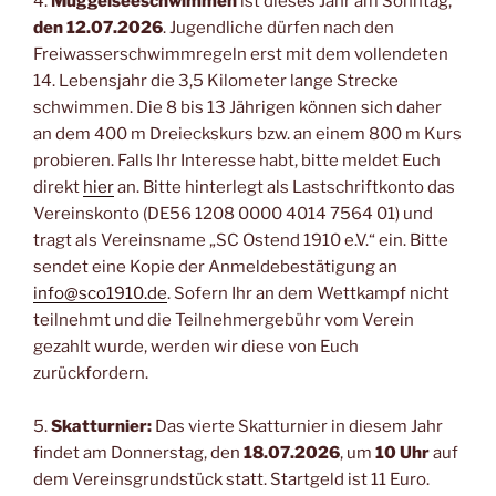
4.
Müggelseeschwimmen
ist dieses Jahr am Sonntag,
den
12.07.2026
. Jugendliche dürfen nach den
Freiwasserschwimmregeln erst mit dem vollendeten
14. Lebensjahr die 3,5 Kilometer lange Strecke
schwimmen. Die 8 bis 13 Jährigen können sich daher
an dem 400 m Dreieckskurs bzw. an einem 800 m Kurs
probieren. Falls Ihr Interesse habt, bitte meldet Euch
direkt
hier
an. Bitte hinterlegt als Lastschriftkonto das
Vereinskonto (DE56 1208 0000 4014 7564 01) und
tragt als Vereinsname „SC Ostend 1910 e.V.“ ein. Bitte
sendet eine Kopie der Anmeldebestätigung an
info@sco1910.de
. Sofern Ihr an dem Wettkampf nicht
teilnehmt und die Teilnehmergebühr vom Verein
gezahlt wurde, werden wir diese von Euch
zurückfordern.
5.
Skatturnier:
Das vierte Skatturnier in diesem Jahr
findet am Donnerstag, den
18.07.2026
, um
10 Uhr
auf
dem Vereinsgrundstück statt. Startgeld ist 11 Euro.